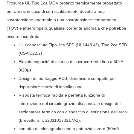
Prosurge UL Tipo 1ca MOV protetto termicamente progettato
per aprirsi in caso di surriscaldamento dovuto a una
sovratensione anormale o una sovratensione temporanea
(TOV) e interromperà qualsiasi corrente anomala che potrebbe
essere incontrata.
UL riconosciuto Tipo 1ca SPD (UL1449 4°), Tipo 2ca SPD
(CSA C22.2)
Elevata capacità di scarica di sovracorrente fino a 50kA
8/20μs
Design di montaggio PCB, dimensioni compatte per
risparmiare spazio di installazione
Risposta termica rapida e perfetta funzione di
interruzione del circuito grazie allo speciale design del
sezionatore termico con dispositivo di estinzione dell'arco
(brevetto n. US20110170217A1).
contatto di telesegnalazione a potenziale zero (50mA