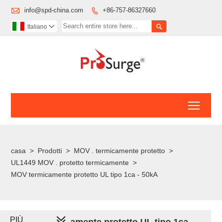

info@spd-china.com
+86-757-86327660


Italiano

Toggl
casa
>
Prodotti
>
MOV . termicamente protetto
>
UL1449 MOV . protetto termicamente
>
MOV termicamente protetto UL tipo 1ca - 50kA
PIÙ
MOV termicamente protetto UL tipo 1ca -