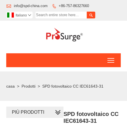

info@spd-china.com
+86-757-86327660


Italiano

Toggl
casa
>
Prodotti
>
SPD fotovoltaico CC IEC61643-31
PIÙ PRODOTTI
SPD fotovoltaico CC
IEC61643-31