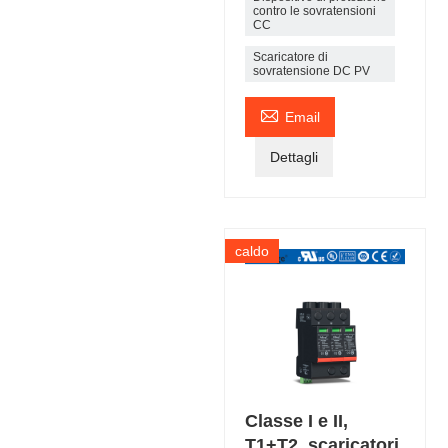
contro le sovratensioni
CC
Scaricatore di
sovratensione DC PV

Email
Dettagli
caldo
Classe I e II,
T1+T2, scaricatori