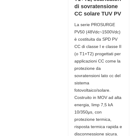
di sovratensione
CC solare TUV PV
La serie PROSURGE
PV50 (48Vdc~1500Vdc)
è costituita da SPD PV
CC di classe I e classe II
(o T1+T2) progettati per
applicazioni CC come la
protezione da
sovratensioni lato cc del
sistema
fotovoltaico/solare.
Costruito in MOV ad alta
energia, Iimp 7,5 kA
10/350μs, con
protezione termica,
risposta termica rapida e
disconnessione sicura.