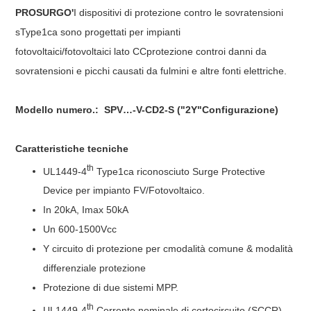
PROSURGO'
I dispositivi di protezione contro le sovratensioni
sType1ca sono progettati per impianti
fotovoltaici/fotovoltaici
lato CC
protezione contro
i danni da
sovratensioni e picchi causati da fulmini e altre fonti elettriche.
Modello numero.:
SPV…-V-CD2-S
("
2Y"Configurazione
)
Caratteristiche tecniche
th
UL1449-
4
Type1ca riconosciuto Surge Protective
D
evice
per impianto FV/Fotovoltaico.
In 20kA, Imax 50kA
Un 600-1500Vcc
Y circuito di protezione per c
modalità comune
& modalità
differenziale
protezione
Protezione di due sistemi MPP.
th
UL1449-
4
,
Corrente nominale di cortocircuito (
SCCR
)