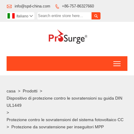

info@spd-china.com
+86-757-86327660


Italiano

Toggl
casa
>
Prodotti
>
Dispositivo di protezione contro le sovratensioni su guida DIN
UL1449
>
Protezione contro le sovratensioni del sistema fotovoltaico CC
>
Protezione da sovratensione per inseguitori MPP