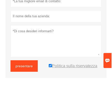

Politica sulla riservatezza
presentare
PIÙ SERVIZI






