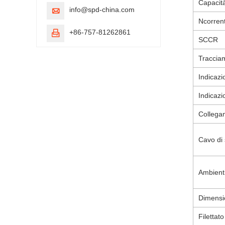
Capacità
info@spd-china.com

N
corren
+86-757-81262861

SCCR
Tracciam
Indicazi
Indicazi
Collega
Cavo di
Ambienti
Dimensio
Filettat