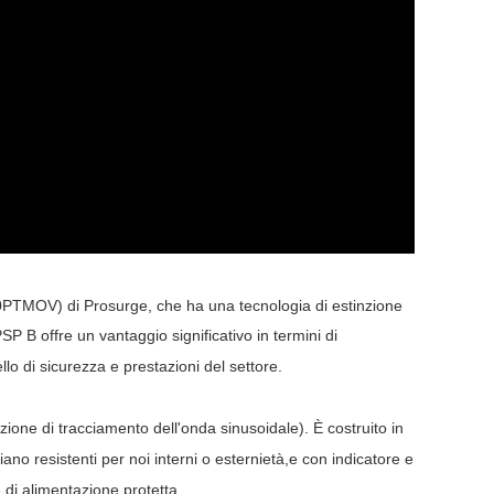
0PTMOV) di Prosurge, che ha una tecnologia di estinzione
P B offre un vantaggio significativo in termini di
llo di sicurezza e prestazioni del settore.
ione di tracciamento dell'onda sinusoidale). È costruito in
iano resistenti
per noi interni o esterni
età
,
e con indicatore e
 di alimentazione protetta
.