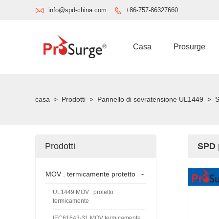

info@spd-china.com
+86-757-86327660

Casa
Prosurge
casa
>
Prodotti
>
Pannello di sovratensione UL1449
>
S
Prodotti
SPD p
-
MOV . termicamente protetto
UL1449 MOV . protetto
termicamente
IEC61643-31 MOV termicamente