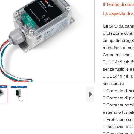
Il Tempo di co
La capacità di
Gli SPD da pann
protezione contr
compatte progetta
monofase e multif
Caratteristiche:
 UL 1449 4th &
senza fusibile e
 UL 1449 4th &
sinusoidale
 Corrente di sc
 Corrente di p
 Corrente nomi
esterno o fusibil
 Protezione co
 Indicazione di
 Con allarme r