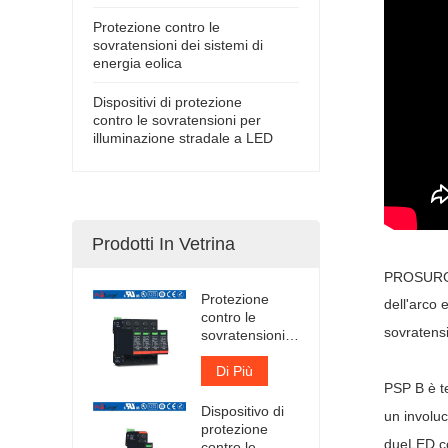
Protezione contro le
sovratensioni dei sistemi di
energia eolica
Dispositivi di protezione
contro le sovratensioni per
illuminazione stradale a LED
Prodotti In Vetrina
PROSUR
Protezione
dell'arco 
contro le
sovratensi
sovratensioni a
innesto Iimp
12.5kA
Di Più
PSP B è t
certificata TUV
Dispositivo di
un involu
protezione
due
LED c
contro le