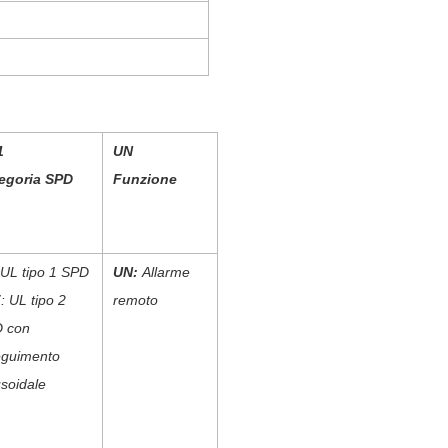
1
UN
egoria SPD
Funzione
UL tipo 1 SPD
UN:
Allarme
F
: UL tipo 2
remoto
 con
eguimento
usoidale