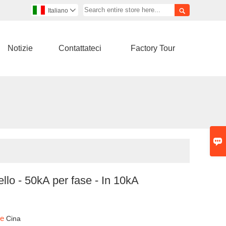

Italiano

Notizie
Contattateci
Factory Tour

lo - 50kA per fase - In 10kA
ine
Cina