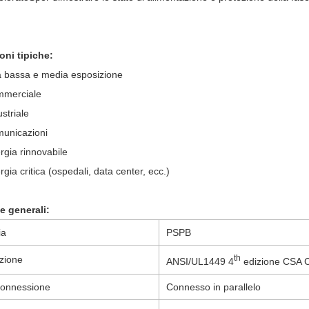
oni tipiche:
 a bassa e media esposizione
merciale
striale
unicazioni
rgia rinnovabile
rgia critica (ospedali, data center, ecc.)
e generali:
ia
PSP
B
th
azione
ANSI/UL1449 4
edizione
CSA C
 connessione
Connesso in parallelo