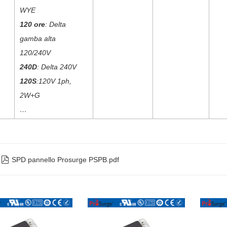
WYE
120 ore
: Delta
gamba alta
120/240V
240D
: Delta 240V
120S
:120V 1ph,
2W+G
…

SPD pannello Prosurge PSPB.pdf