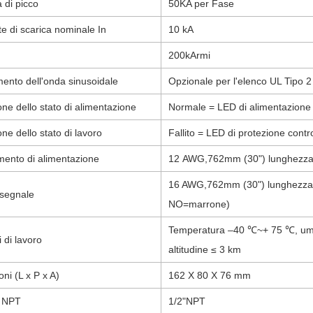
 di picco
50
K
A per Fase
te di scarica nominale In
10 kA
200kArmi
ento dell'onda sinusoidale
Opzionale per l'elenco UL Tipo 2
one dello stato di alimentazione
Normale = LED di alimentazione
one dello stato di lavoro
Fallito = LED di protezione contr
mento di alimentazione
12
AWG,
762
mm (
30
") lunghezz
16
AWG,
762
mm (
30
") lunghezza
 segnale
NO=marrone)
Temperatura –40 ℃
~
+ 75 ℃, umi
 di lavoro
altitudine ≤ 3 km
ni (L x P x A)
162
X
80
X
76 mm
o NPT
1/2"NPT