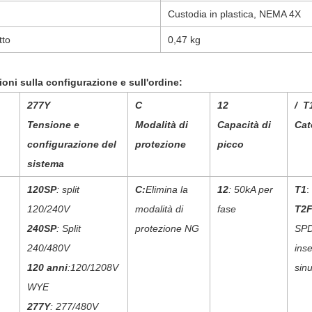
Custodia in plastica, NEMA 4X
tto
0,47 kg
ioni sulla configurazione e sull'ordine:
277Y
C
12
/
T
Tensione e
Modalità di
Capacità di
Cat
configurazione del
protezione
picco
sistema
120SP
: split
C
:
Elimina la
12
: 50kA per
T1
:
120/240V
modalità di
fase
T2
240SP
: Split
protezione NG
SPD
240/480V
ins
120 anni
:120/1208V
sin
WYE
277Y
: 277/480V