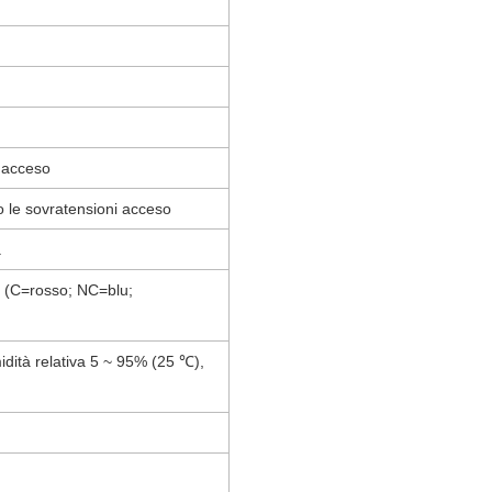
 acceso
o le sovratensioni acceso
a
(C=rosso; NC=blu;
dità relativa 5 ~ 95% (25 ℃),