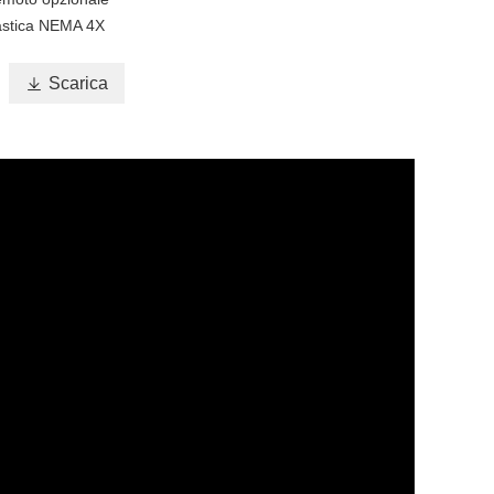
lastica NEMA 4X

Scarica