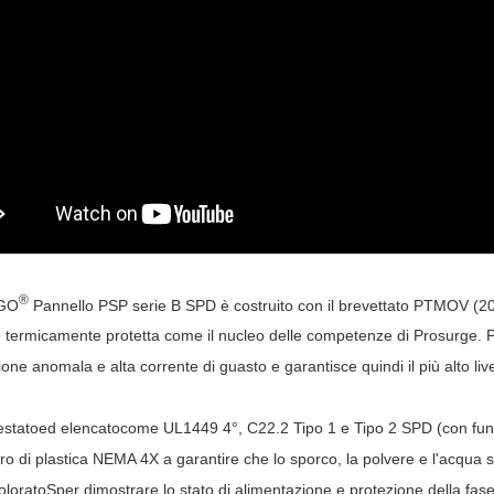
®
GO
Pannello PSP serie B
SPD
è costruito con il brevettato PTMOV (2
e termicamente protetta come il nucleo delle competenze di Prosurge. PS
one anomala e alta corrente di guasto e garantisce quindi il più alto live
estato
ed elencato
come UL1449 4°
, C22.2
Tipo 1 e Tipo 2 SPD (con funz
cro di plastica NEMA 4X
a
garantire
che lo sporco, la polvere e l'acqua s
olorato
S
per dimostrare lo stato di alimentazione e protezione della fase