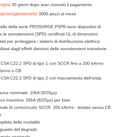
nsegna
30 giorni dopo aver ricevuto il pagamento
 approvvigionamento
3000 pezzi al mese
ello della serie PROSURGE PSPB sono dispositivi di
o le sovratensioni (SPD) certificati UL di dimensioni
ti per proteggere i sistemi di distribuzione elettrica
ase dagli effetti dannosi delle sovratensioni transitorie.
 CSA C22.2 SPD di tipo 1 con SCCR fino a 200 kArms
sterno o CB
 CSA C22.2 SPD di tipo 2 con tracciamento dell'onda
arica nominale: 10kA (8/20μs)
icco massima: 50kA (8/20μs) per fase
nale di cortocircuito SCCR: 200 kArms - testato senza CB
e
mpleta delle modalità
 guasto del degrado
emoto opzionale