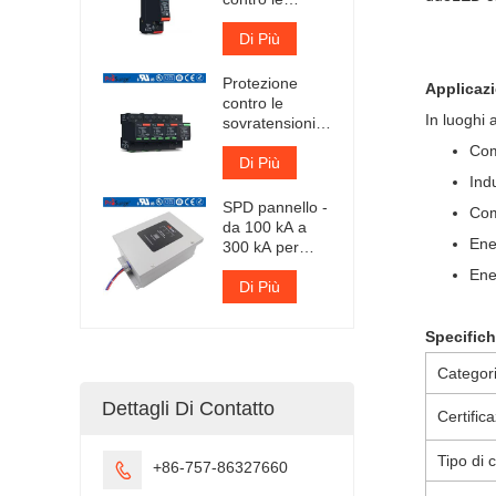
sovratensioni
CA di tipo 1+2
Di Più
certificato TUV
Protezione
Applicazi
contro le
In luoghi
sovratensioni a
innesto Iimp
Com
25kA certificata
Di Più
Indu
TUV
SPD pannello -
Com
da 100 kA a
Ene
300 kA per
fase
Ene
Di Più
Specifich
Categor
Dettagli Di Contatto
Certific
Tipo di
+86-757-86327660
