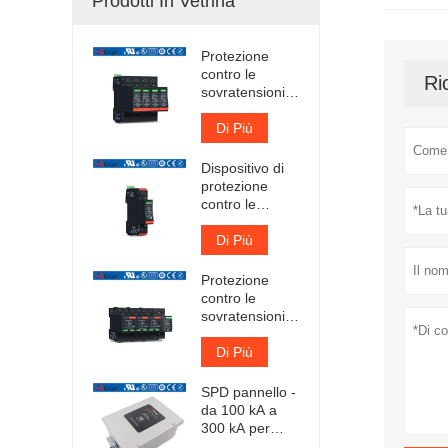
Prodotti In Vetrina
Protezione
contro le
Ri
sovratensioni a
innesto Iimp
12.5kA
Di Più
certificata TUV
Dispositivo di
protezione
contro le
sovratensioni
CA di tipo 1+2
Di Più
certificato TUV
Protezione
contro le
sovratensioni a
innesto Iimp
25kA certificata
Di Più
TUV
SPD pannello -
da 100 kA a
300 kA per
fase