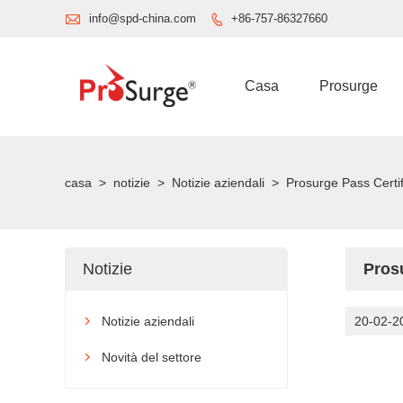

info@spd-china.com
+86-757-86327660

Casa
Prosurge
casa
>
notizie
>
Notizie aziendali
>
Prosurge Pass Certif
Notizie
Prosu
Notizie aziendali
20-02-2

Novità del settore
