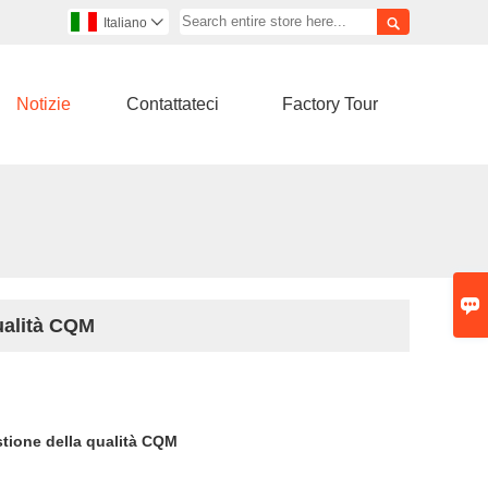

Italiano

Notizie
Contattateci
Factory Tour

qualità CQM
stione della qualità CQM