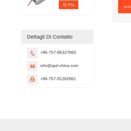
Di Più
pre
Dettagli Di Contatto
+86-757-86327660

info@spd-china.com

+86-757-81262861
