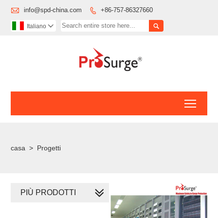

info@spd-china.com
+86-757-86327660


Italiano

Toggl
casa
>
Progetti
PIÙ PRODOTTI