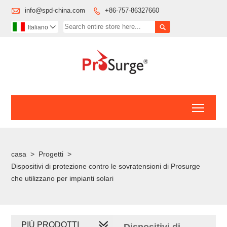

info@spd-china.com
+86-757-86327660


Italiano

Toggl
casa
>
Progetti
>
Dispositivi di protezione contro le sovratensioni di Prosurge
che utilizzano per impianti solari
PIÙ PRODOTTI
Dispositivi di