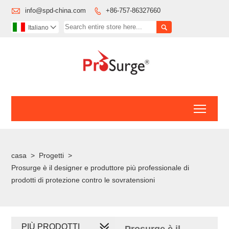

info@spd-china.com
+86-757-86327660


Italiano

Toggl
casa
>
Progetti
>
Prosurge è il designer e produttore più professionale di
prodotti di protezione contro le sovratensioni
PIÙ PRODOTTI
Prosurge è il